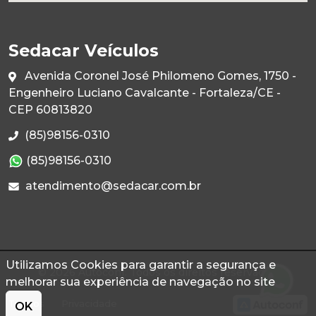
Sedacar Veículos
Avenida Coronel José Philomeno Gomes, 1750 -
Engenheiro Luciano Cavalcante - Fortaleza/CE -
CEP 60813820
(85)98156-0310
(85)98156-0310
atendimento@sedacar.com.br
Utilizamos Cookies para garantir a segurança e
© 2026 Autoconf. Todos os direitos reservados.
melhorar sua experiência de navegação no site
Termos
Privacidade
OK