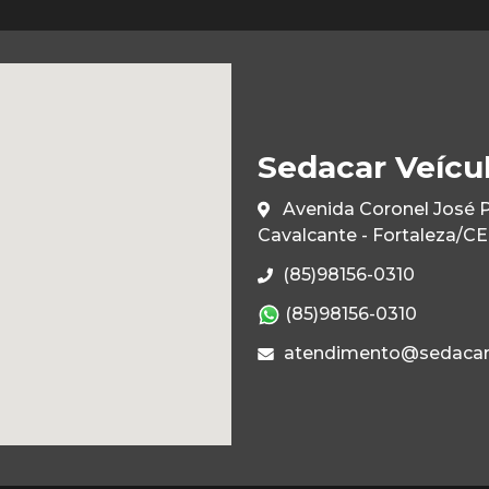
Sedacar Veícu
Avenida Coronel José 
Cavalcante - Fortaleza/C
(85)98156-0310
(85)98156-0310
atendimento@sedacar