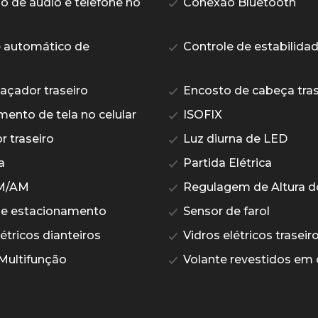
de áudio e telefone no
Conexão Bluetooth
 automático de
Controle de estabilida
çador traseiro
Encosto de cabeça tras
ento de tela no celular
ISOFIX
 traseiro
Luz diurna de LED
a
Partida Elétrica
M/AM
Regulagem de Altura d
de estacionamento
Sensor de farol
étricos dianteiros
Vidros elétricos traseir
Multifunção
Volante revestidos em 