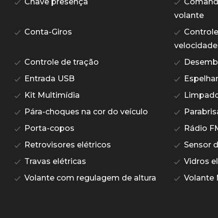
Chave presença
Comando 
volante
Conta-Giros
Controle
velocidade
Controle de tração
Desemba
Entrada USB
Espelham
Kit Multimídia
Limpador
Pára-choques na cor do veículo
Parabris
Porta-copos
Rádio F
Retrovisores elétricos
Sensor 
Travas elétricas
Vidros el
Volante com regulagem de altura
Volante 