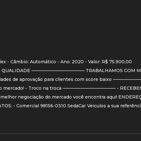
lex - Câmbio: Automático - Ano: 2020 - Valor: R$ 75.900,00
 QUALIDADE ———————————— TRABALHAMOS COM MAI
ilidades de aprovação para clientes com score baixo ——
o do mercado! - Troco na troca ———————————— - RECEB
hor negociação do mercado você encontra aqui! ENDEREÇO:
OS: - Comercial 98156-0310 SedaCar Veiculos a sua referênc