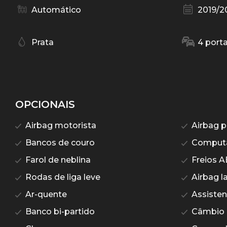
Automático
2019/2
Prata
4 port
OPCIONAIS
Airbag motorista
Airbag p
Bancos de couro
Computa
Farol de neblina
Freios A
Rodas de liga leve
Airbag la
Ar-quente
Assisten
Banco bi-partido
Câmbio 