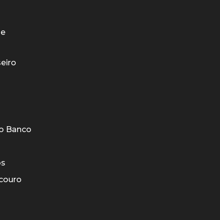
de
eiro
o Banco
os
couro